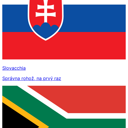
Slovacchia
Správna rohož, na prvý raz