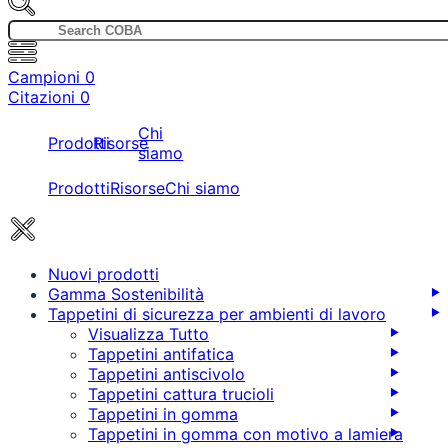
Campioni
0
Citazioni
0
Chi
Prodotti
Risorse
siamo
Prodotti
Risorse
Chi siamo
Nuovi prodotti
Gamma Sostenibilità
Tappetini di sicurezza per ambienti di lavoro
Visualizza Tutto
Tappetini antifatica
Tappetini antiscivolo
Tappetini cattura trucioli
Tappetini in gomma
Tappetini in gomma con motivo a lamiera