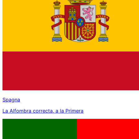
Spagna
La Alfombra correcta, a la Primera