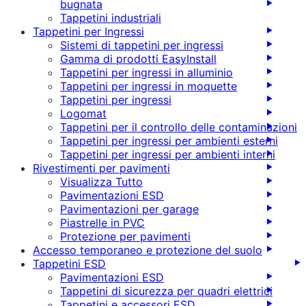
bugnata
Tappetini industriali
Tappetini per Ingressi
Sistemi di tappetini per ingressi
Gamma di prodotti EasyInstall
Tappetini per ingressi in alluminio
Tappetini per ingressi in moquette
Tappetini per ingressi
Logomat
Tappetini per il controllo delle contaminazioni
Tappetini per ingressi per ambienti esterni
Tappetini per ingressi per ambienti interni
Rivestimenti per pavimenti
Visualizza Tutto
Pavimentazioni ESD
Pavimentazioni per garage
Piastrelle in PVC
Protezione per pavimenti
Accesso temporaneo e protezione del suolo
Tappetini ESD
Pavimentazioni ESD
Tappetini di sicurezza per quadri elettrici
Tappetini e accessori ESD