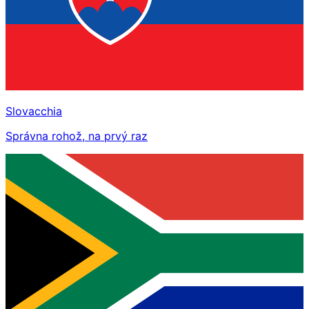
Slovacchia
Správna rohož, na prvý raz