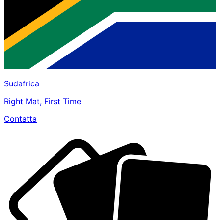
Sudafrica
Right Mat, First Time
Contatta