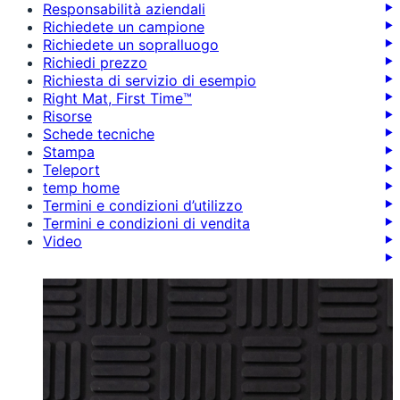
Responsabilità aziendali
Richiedete un campione
Richiedete un sopralluogo
Richiedi prezzo
Richiesta di servizio di esempio
Right Mat, First Time™
Risorse
Schede tecniche
Stampa
Teleport
temp home
Termini e condizioni d’utilizzo
Termini e condizioni di vendita
Video