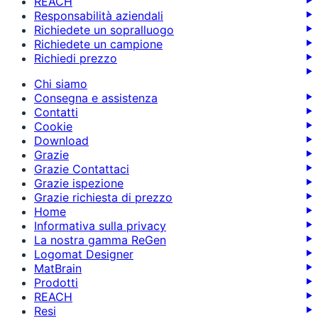
REACH
Responsabilità aziendali
Richiedete un sopralluogo
Richiedete un campione
Richiedi prezzo
Chi siamo
Consegna e assistenza
Contatti
Cookie
Download
Grazie
Grazie Contattaci
Grazie ispezione
Grazie richiesta di prezzo
Home
Informativa sulla privacy
La nostra gamma ReGen
Logomat Designer
MatBrain
Prodotti
REACH
Resi