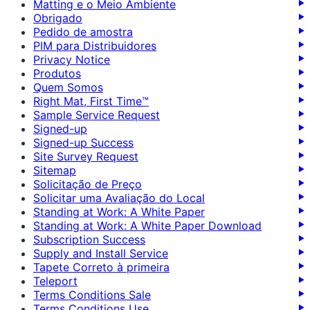
Matting e o Meio Ambiente
Obrigado
Pedido de amostra
PIM para Distribuidores
Privacy Notice
Produtos
Quem Somos
Right Mat, First Time™
Sample Service Request
Signed-up
Signed-up Success
Site Survey Request
Sitemap
Solicitação de Preço
Solicitar uma Avaliação do Local
Standing at Work: A White Paper
Standing at Work: A White Paper Download
Subscription Success
Supply and Install Service
Tapete Correto à primeira
Teleport
Terms Conditions Sale
Terms Conditions Use