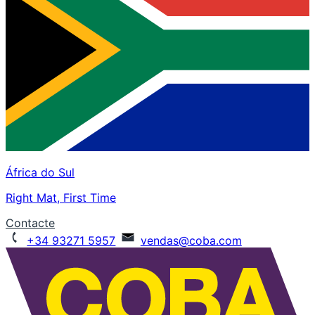
África do Sul
Right Mat, First Time
Contacte
+34 93271 5957
vendas@coba.com