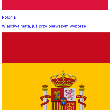
Polônia
Właściwa mata, już przy pierwszym wyborze