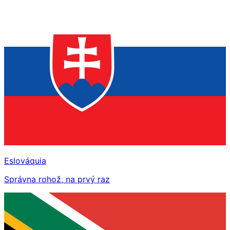
Eslováquia
Správna rohož, na prvý raz